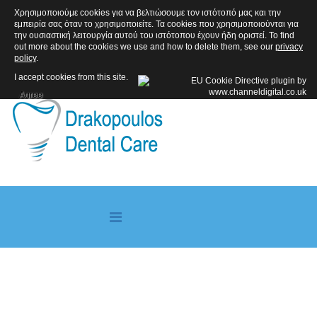
Χρησιμοποιούμε cookies για να βελτιώσουμε τον ιστότοπό μας και την
ΑΚΟΛΟΥΘΗΣΤΕ ΜΑΣ
εμπειρία σας όταν το χρησιμοποιείτε. Τα cookies που χρησιμοποιούνται για
την ουσιαστική λειτουργία αυτού του ιστότοπου έχουν ήδη οριστεί. To find
out more about the cookies we use and how to delete them, see our
privacy
policy
.
I accept cookies from this site.
Agree