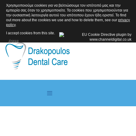
Χρησιμοποιούμε cookies για να βελτιώσουμε τον ιστότοπό μας και την
ΑΚΟΛΟΥΘΗΣΤΕ ΜΑΣ
εμπειρία σας όταν το χρησιμοποιείτε. Τα cookies που χρησιμοποιούνται για
την ουσιαστική λειτουργία αυτού του ιστότοπου έχουν ήδη οριστεί. To find
out more about the cookies we use and how to delete them, see our
privacy
policy
.
I accept cookies from this site.
Agree