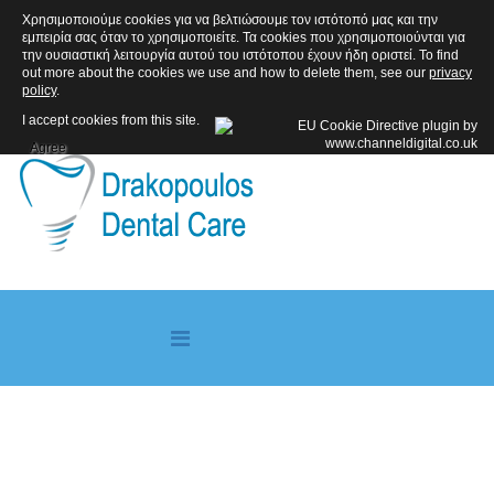
Χρησιμοποιούμε cookies για να βελτιώσουμε τον ιστότοπό μας και την
ΑΚΟΛΟΥΘΗΣΤΕ ΜΑΣ
εμπειρία σας όταν το χρησιμοποιείτε. Τα cookies που χρησιμοποιούνται για
την ουσιαστική λειτουργία αυτού του ιστότοπου έχουν ήδη οριστεί. To find
out more about the cookies we use and how to delete them, see our
privacy
policy
.
I accept cookies from this site.
Agree