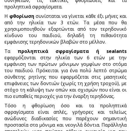
συνηθειών, τις τακτικές φθοριώσεις και τα
προληπτικά σφραγίσματα.
Η
φθορίωση
συνίσταται να γίνεται κάθε έξι μήνες και
από την ηλικία των 3 ετών. Τα μέσα που θα
χρησιμοποιηθούν εξαρτώνται από τον τερηδονικό
κίνδυνο του παιδιού, δηλαδή τη πιθανότητα
εμφάνισης τερηδονικών βλαβών στο μέλλον.
Τα
προληπτικά σφραγίσματα ή sealants
εφαρμόζονται στην ηλικία των 6 ετών με την
εμφάνιση των πρώτων μόνιμων γομφίων στο στόμα
του παιδιού. Πρόκειται για ένα πολύ λεπτό στρώμα
σύνθετης ρητίνης που εφαρμόζεται στις μασητικές
επιφάνειες των δοντιών (χωρίς τη χρήση τροχού), με
στόχο τη κάλυψη των οπών και σχισμών που είναι οι
πιο ευπαθείς περιοχές για την έναρξη τερηδόνας.
Τόσο η φθορίωση όσο και τα προληπτικά
σφραγίσματα είναι απλές, γρήγορες και τελείως
ανώδυνες διαδικασίες που παρέχουν σημαντική
προστασία στα μόνιμα και νεογιλά δόντια. Παράλληλα